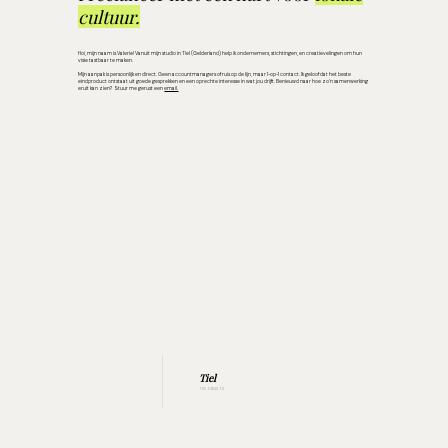
cultuur.
Hoi, mijn naam is Valerie! Vanuit mijn studio in Tiel (Gelderland) help ik ondernemers, stichtingen, en creatievelingen om hun
visie tastbaar te maken.
Mijn aanpak is persoonlijk en direct. Geen accountmanagers of ruis op de lijn, maar 1-op-1 contact. Ik geloof dat het beste
eindproduct ontstaat uit goede gesprekken en een oprechte interesse in wat jou drijft. Benieuwd naar hoe zo'n samenwerking
eruit kan zien? Stuur me gerust een
email.
Tiel
THUISBASIS