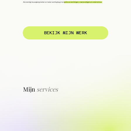
Als oneindig nieuwsgierig denker en maker werk ik graag met
gedreven stichtingen, creatievelingen en ondernemers.
BEKIJK MIJN WERK
Mijn
services