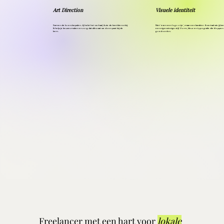
Art Direction
Visuele identiteit
Samen de koers bepalen. Jij hebt het verhaal, ik zie de beelden erbij.
Niet 'even een logootje', maar een karakter. Ik vertaal wie jij be
Ik help je keuzes maken en zorg dat alles wat we doen past bij de
een eigenzinnige stijl. Vorm, kleur en typografie die kloppen
kern.
goed voelen.
Freelancer met een hart voor
lokale